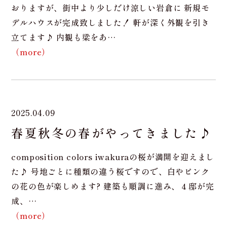
おりますが、街中より少しだけ涼しい岩倉に 新規モ
デルハウスが完成致しました！ 軒が深く外観を引き
立てます♪ 内観も梁をあ…
（more）
2025.04.09
春夏秋冬の春がやってきました♪
composition colors iwakuraの桜が満開を迎えまし
た♪ 号地ごとに種類の違う桜ですので、白やピンク
の花の色が楽しめます? 建築も順調に進み、４邸が完
成、…
（more）